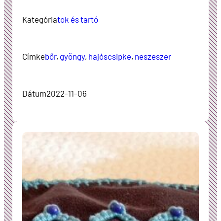
Kategória
tok és tartó
Címke
bőr
, 
gyöngy
, 
hajóscsipke
, 
neszeszer
Dátum
2022-11-06