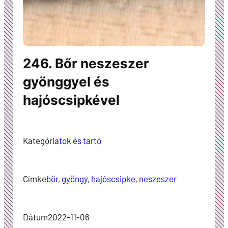
246. Bőr neszeszer
gyönggyel és
hajóscsipkével
Kategória
tok és tartó
Címke
bőr
, 
gyöngy
, 
hajóscsipke
, 
neszeszer
Dátum
2022-11-06