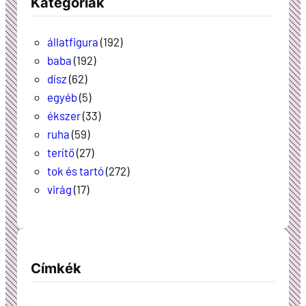
Kategóriák
állatfigura
(192)
baba
(192)
dísz
(62)
egyéb
(5)
ékszer
(33)
ruha
(59)
terítő
(27)
tok és tartó
(272)
virág
(17)
Címkék