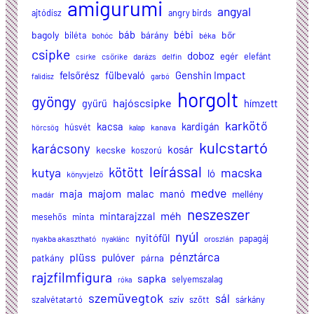
amigurumi
angyal
ajtódísz
angry birds
báb
bagoly
bébi
bőr
biléta
bárány
bohóc
béka
csipke
doboz
egér
elefánt
csőrike
darázs
delfin
csirke
felsőrész
Genshin Impact
fülbevaló
falidísz
garbó
horgolt
gyöngy
hajóscsipke
hímzett
gyűrű
karkötő
kacsa
kardigán
húsvét
kanava
hörcsög
kalap
kulcstartó
karácsony
kosár
kecske
koszorú
leírással
kötött
kutya
macska
ló
könyvjelző
medve
majom
maja
malac
manó
mellény
madár
neszeszer
méh
mintarajzzal
mesehős
minta
nyúl
nyitófül
papagáj
nyakba akasztható
oroszlán
nyaklánc
plüss
pénztárca
pulóver
patkány
párna
rajzfilmfigura
sapka
selyemszalag
róka
szemüvegtok
sál
szalvétatartó
szív
szőtt
sárkány