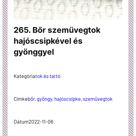
265. Bőr szemüvegtok
hajóscsipkével és
gyönggyel
Kategória
tok és tartó
Címke
bőr
, 
gyöngy
, 
hajóscsipke
, 
szemüvegtok
Dátum
2022-11-06