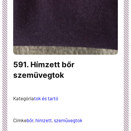
591. Hímzett bőr
szemüvegtok
Kategória
tok és tartó
Címke
bőr
, 
hímzett
, 
szemüvegtok