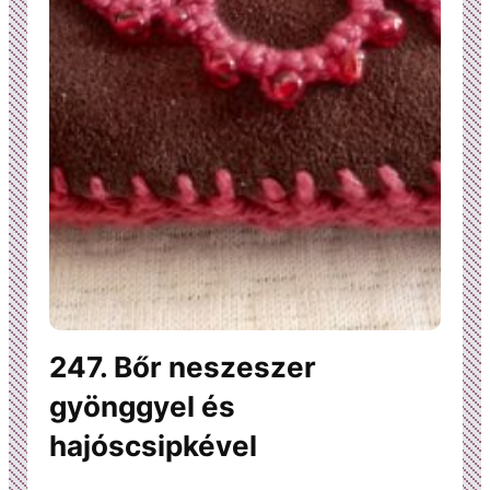
247. Bőr neszeszer
gyönggyel és
hajóscsipkével