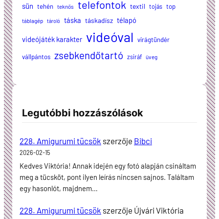
telefontok
sün
textil
tehén
tojás
top
teknős
táska
télapó
táskadísz
táblagép
tároló
videóval
videójáték karakter
virágtündér
zsebkendőtartó
vállpántos
zsiráf
üveg
Legutóbbi hozzászólások
228. Amigurumi tücsök
szerzője
Bibci
2026-02-15
Kedves Viktória! Annak idején egy fotó alapján csináltam
meg a tücsköt, pont ilyen leírás nincsen sajnos. Találtam
egy hasonlót, majdnem…
228. Amigurumi tücsök
szerzője
Újvári Viktória