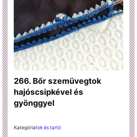
266. Bőr szemüvegtok
hajóscsipkével és
gyönggyel
Kategória
tok és tartó