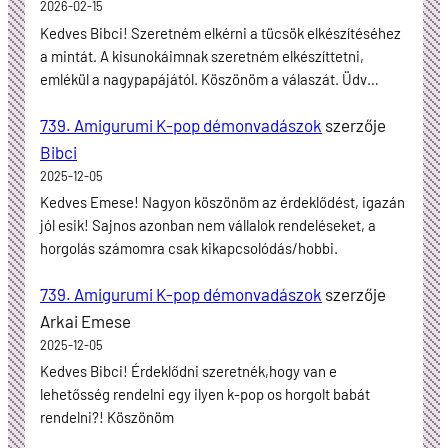
2026-02-15
Kedves Bibci! Szeretném elkérni a tücsök elkészítéséhez
a mintát. A kisunokáimnak szeretném elkészíttetni,
emlékül a nagypapájától. Köszönöm a válaszát. Üdv…
739. Amigurumi K-pop démonvadászok
szerzője
Bibci
2025-12-05
Kedves Emese! Nagyon köszönöm az érdeklődést, igazán
jól esik! Sajnos azonban nem vállalok rendeléseket, a
horgolás számomra csak kikapcsolódás/hobbi.
739. Amigurumi K-pop démonvadászok
szerzője
Arkai Emese
2025-12-05
Kedves Bibci! Érdeklődni szeretnék,hogy van e
lehetősség rendelni egy ilyen k-pop os horgolt babát
rendelni?! Köszönöm