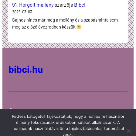
91. Horgolt mellény
szerzője
Bibci
2025-03-03
Sajnos nincs már meg a mellény és a szabásminta sem,
még az előző évezredben készült
bibci.hu
© 2022 bibci.hu
designed by
Charta
Kedves Látogató! Tájékoztatjuk, hogy a honlap felhasználói
élmény fokozásának érdekében sütiket alkalmazunk. A
honlapunk használatával ön a tájékoztatásunkat tudomásul
powered by
Wordpress
veszi.