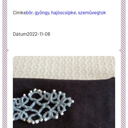
Címke
bőr
, 
gyöngy
, 
hajóscsipke
, 
szemüvegtok
Dátum
2022-11-06