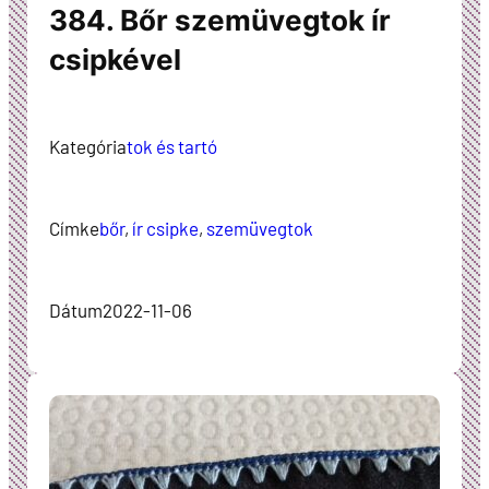
384. Bőr szemüvegtok ír
csipkével
Kategória
tok és tartó
Címke
bőr
, 
ír csipke
, 
szemüvegtok
Dátum
2022-11-06