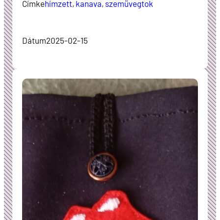
Címke
hímzett
, 
kanava
, 
szemüvegtok
Dátum
2025-02-15