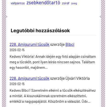
zsebkendőtartó
vállpántos
zsiráf
üveg
Legutóbbi hozzászólások
228. Amigurumi tücsök
szerzője
Bibci
2026-02-15
Kedves Viktória! Annak idején egy fotó alapján csináltam
meg a tücsköt, pont ilyen leírás nincsen sajnos. Találtam
egy hasonlót, majdnem…
228. Amigurumi tücsök
szerzője
Újvári Viktória
2026-02-15
Kedves Bibci! Szeretném elkérni a tücsök elkészítéséhez
a mintát. A kisunokáimnak szeretném elkészíttetni,
emlékül a nagypapájától. Köszönöm a válaszát. Üdv…