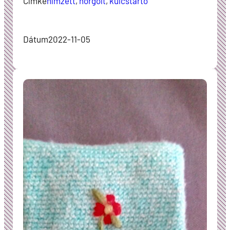
Címke
hímzett
, 
horgolt
, 
kulcstartó
Dátum
2022-11-05