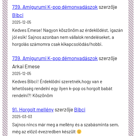
739. Amigurumi K-pop démonvadászok
szerzője
Bibci
2025-12-05
Kedves Emese! Nagyon köszönöm az érdeklődést, igazán
jól esik! Sajnos azonban nem vállalok rendeléseket, a
horgolás számomra csak kikapcsolódás/hobbi.
739. Amigurumi K-pop démonvadászok
szerzője
Arkai Emese
2025-12-05
Kedves Bibci! Érdeklődni szeretnék,hogy van e
lehetősség rendelni egy ilyen k-pop os horgolt babát
rendelni?! Köszönöm
91. Horgolt mellény
szerzője
Bibci
2025-03-03
Sajnos nincs már meg a mellény és a szabásminta sem,
még az előző évezredben készült