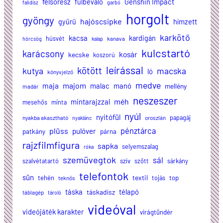
felsőrész
Genshin Impact
fülbevaló
falidísz
garbó
horgolt
gyöngy
hajóscsipke
hímzett
gyűrű
karkötő
kacsa
kardigán
húsvét
kanava
hörcsög
kalap
kulcstartó
karácsony
kosár
kecske
koszorú
leírással
kötött
kutya
macska
ló
könyvjelző
medve
majom
maja
malac
manó
mellény
madár
neszeszer
méh
mintarajzzal
mesehős
minta
nyúl
nyitófül
papagáj
nyakba akasztható
oroszlán
nyaklánc
plüss
pénztárca
pulóver
patkány
párna
rajzfilmfigura
sapka
selyemszalag
róka
szemüvegtok
sál
szalvétatartó
szív
szőtt
sárkány
telefontok
sün
textil
tehén
tojás
top
teknős
táska
télapó
táskadísz
táblagép
tároló
videóval
videójáték karakter
virágtündér