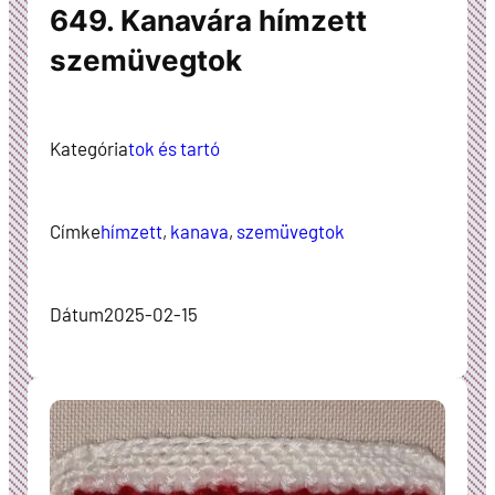
649. Kanavára hímzett
szemüvegtok
Kategória
tok és tartó
Címke
hímzett
, 
kanava
, 
szemüvegtok
Dátum
2025-02-15