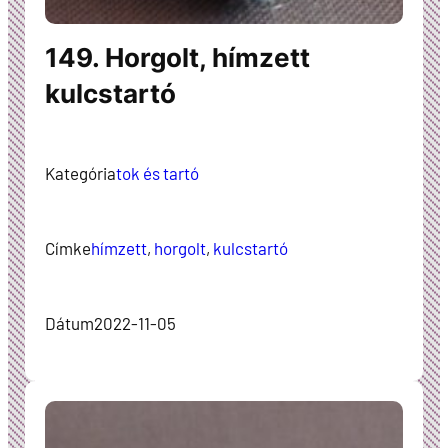
149. Horgolt, hímzett
kulcstartó
Kategória
tok és tartó
Címke
hímzett
, 
horgolt
, 
kulcstartó
Dátum
2022-11-05