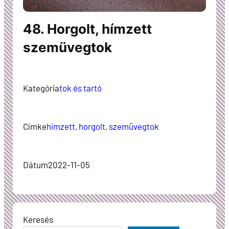
48. Horgolt, hímzett
szemüvegtok
Kategória
tok és tartó
Címke
hímzett
, 
horgolt
, 
szemüvegtok
Dátum
2022-11-05
Keresés