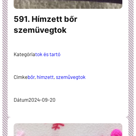
591. Hímzett bőr
szemüvegtok
Kategória
tok és tartó
Címke
bőr
, 
hímzett
, 
szemüvegtok
Dátum
2024-09-20