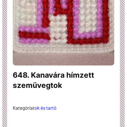
648. Kanavára hímzett
szemüvegtok
Kategória
tok és tartó