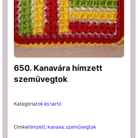
650. Kanavára hímzett
szemüvegtok
Kategória
tok és tartó
Címke
hímzett
, 
kanava
, 
szemüvegtok