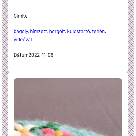
Címke
bagoly
, 
hímzett
, 
horgolt
, 
kulcstartó
, 
tehén
, 
videóval
Dátum
2022-11-06