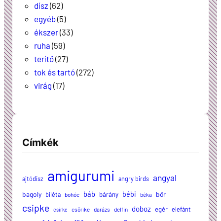
dísz
(62)
egyéb
(5)
ékszer
(33)
ruha
(59)
terítő
(27)
tok és tartó
(272)
virág
(17)
Címkék
amigurumi
angyal
ajtódísz
angry birds
báb
bagoly
bébi
bőr
biléta
bárány
bohóc
béka
csipke
doboz
egér
elefánt
csőrike
darázs
delfin
csirke