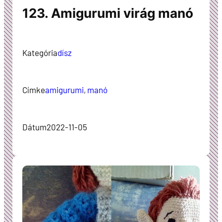
123. Amigurumi virág manó
Kategória
dísz
Címke
amigurumi
, 
manó
Dátum
2022-11-05