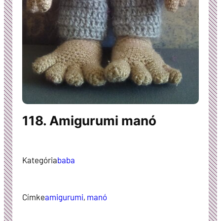
118. Amigurumi manó
Kategória
baba
Címke
amigurumi
, 
manó