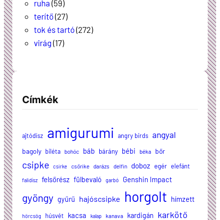
ruha
(59)
terítő
(27)
tok és tartó
(272)
virág
(17)
Címkék
amigurumi
angyal
ajtódísz
angry birds
báb
bagoly
bébi
bőr
biléta
bárány
bohóc
béka
csipke
doboz
egér
elefánt
csőrike
darázs
delfin
csirke
felsőrész
Genshin Impact
fülbevaló
falidísz
garbó
horgolt
gyöngy
hajóscsipke
hímzett
gyűrű
karkötő
kacsa
kardigán
húsvét
kanava
hörcsög
kalap