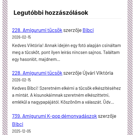
Legutóbbi hozzászólások
228. Amigurumi tücsök
szerzője
Bibci
2026-02-15
Kedves Viktória! Annak idején egy fotó alapján csináltam
meg a tücsköt, pont ilyen leírás nincsen sajnos. Találtam
egy hasonlót, majdnem…
228. Amigurumi tücsök
szerzője
Újvári Viktória
2026-02-15
Kedves Bibci! Szeretném elkérni a tücsök elkészítéséhez
a mintát. A kisunokáimnak szeretném elkészíttetni,
emlékül a nagypapájától. Köszönöm a válaszát. Üdv…
739. Amigurumi K-pop démonvadászok
szerzője
Bibci
2025-12-05