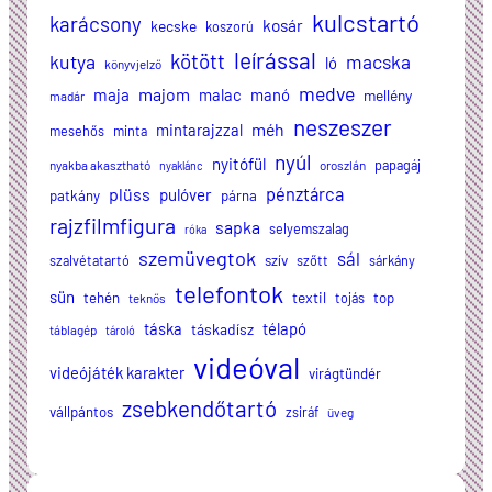
kulcstartó
karácsony
kosár
kecske
koszorú
leírással
kötött
kutya
macska
ló
könyvjelző
medve
majom
maja
malac
manó
mellény
madár
neszeszer
méh
mintarajzzal
mesehős
minta
nyúl
nyitófül
papagáj
nyakba akasztható
oroszlán
nyaklánc
plüss
pénztárca
pulóver
patkány
párna
rajzfilmfigura
sapka
selyemszalag
róka
szemüvegtok
sál
szalvétatartó
szív
szőtt
sárkány
telefontok
sün
textil
tehén
tojás
top
teknős
táska
télapó
táskadísz
táblagép
tároló
videóval
videójáték karakter
virágtündér
zsebkendőtartó
vállpántos
zsiráf
üveg