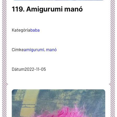
119. Amigurumi manó
Kategória
baba
Címke
amigurumi
, 
manó
Dátum
2022-11-05