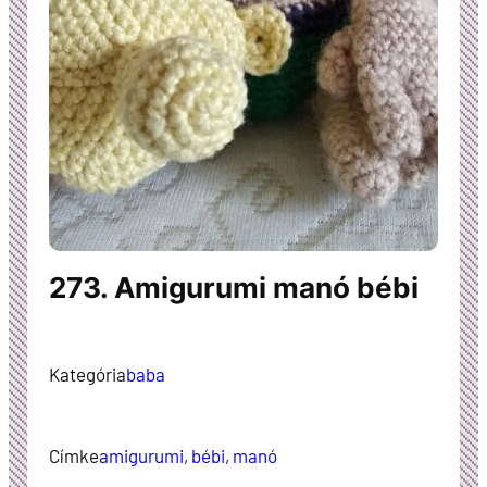
273. Amigurumi manó bébi
Kategória
baba
Címke
amigurumi
, 
bébi
, 
manó