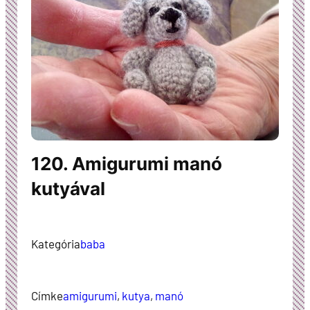
120. Amigurumi manó
kutyával
Kategória
baba
Címke
amigurumi
, 
kutya
, 
manó