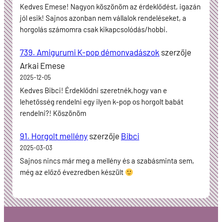
Kedves Emese! Nagyon köszönöm az érdeklődést, igazán
jól esik! Sajnos azonban nem vállalok rendeléseket, a
horgolás számomra csak kikapcsolódás/hobbi.
739. Amigurumi K-pop démonvadászok
szerzője
Arkai Emese
2025-12-05
Kedves Bibci! Érdeklődni szeretnék,hogy van e
lehetősség rendelni egy ilyen k-pop os horgolt babát
rendelni?! Köszönöm
91. Horgolt mellény
szerzője
Bibci
2025-03-03
Sajnos nincs már meg a mellény és a szabásminta sem,
még az előző évezredben készült