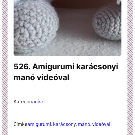
526. Amigurumi karácsonyi
manó videóval
Kategória
dísz
Címke
amigurumi
, 
karácsony
, 
manó
, 
videóval