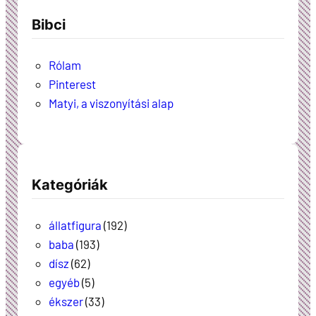
Bibci
Rólam
Pinterest
Matyi, a viszonyítási alap
Kategóriák
állatfigura
(192)
baba
(193)
dísz
(62)
egyéb
(5)
ékszer
(33)