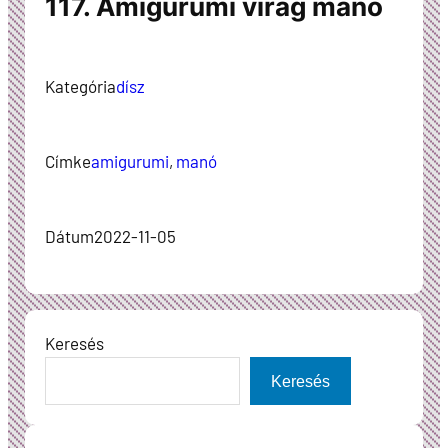
117. Amigurumi virág manó
Kategória
dísz
Címke
amigurumi
, 
manó
Dátum
2022-11-05
Keresés
Keresés