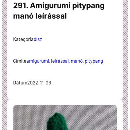
291. Amigurumi pitypang
manó leírással
Kategória
dísz
Címke
amigurumi
, 
leírással
, 
manó
, 
pitypang
Dátum
2022-11-06