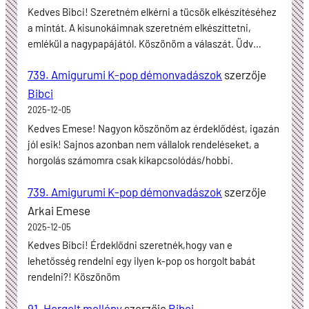
Kedves Bibci! Szeretném elkérni a tücsök elkészítéséhez
a mintát. A kisunokáimnak szeretném elkészíttetni,
emlékül a nagypapájától. Köszönöm a válaszát. Üdv…
739. Amigurumi K-pop démonvadászok
szerzője
Bibci
2025-12-05
Kedves Emese! Nagyon köszönöm az érdeklődést, igazán
jól esik! Sajnos azonban nem vállalok rendeléseket, a
horgolás számomra csak kikapcsolódás/hobbi.
739. Amigurumi K-pop démonvadászok
szerzője
Arkai Emese
2025-12-05
Kedves Bibci! Érdeklődni szeretnék,hogy van e
lehetősség rendelni egy ilyen k-pop os horgolt babát
rendelni?! Köszönöm
91. Horgolt mellény
szerzője
Bibci