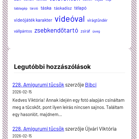
táska
télapó
táskadísz
táblagép
tároló
videóval
videójáték karakter
virágtündér
zsebkendőtartó
vállpántos
zsiráf
üveg
Legutóbbi hozzászólások
228. Amigurumi tücsök
szerzője
Bibci
2026-02-15
Kedves Viktória! Annak idején egy fotó alapján csináltam
meg a tücsköt, pont ilyen leírás nincsen sajnos. Találtam
egy hasonlót, majdnem…
228. Amigurumi tücsök
szerzője
Újvári Viktória
2026-02-15