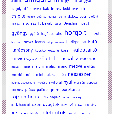
angyal
ajtódísz
angry birds
báb
bagoly
bébi
bőr
biléta
bárány
bohóc
béka
csipke
doboz
egér
elefánt
csőrike
darázs
delfin
csirke
felsőrész
Genshin Impact
fülbevaló
falidísz
garbó
horgolt
gyöngy
hajóscsipke
hímzett
gyűrű
karkötő
kacsa
kardigán
húsvét
kanava
hörcsög
kalap
kulcstartó
karácsony
kosár
kecske
koszorú
leírással
kötött
kutya
macska
ló
könyvjelző
medve
majom
maja
malac
manó
mellény
madár
neszeszer
méh
mintarajzzal
mesehős
minta
nyúl
nyitófül
papagáj
nyakba akasztható
oroszlán
nyaklánc
plüss
pénztárca
pulóver
patkány
párna
rajzfilmfigura
sapka
selyemszalag
róka
szemüvegtok
sál
szalvétatartó
szív
szőtt
sárkány
telefontok
sün
textil
tehén
tojás
top
teknős