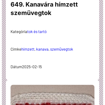
649. Kanavára hímzett
szemüvegtok
Kategória
tok és tartó
Címke
hímzett
, 
kanava
, 
szemüvegtok
Dátum
2025-02-15