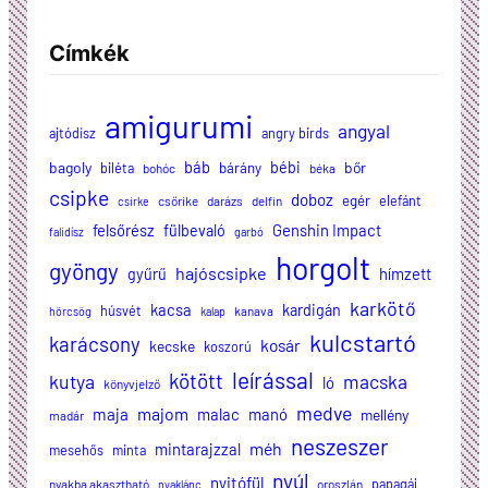
Címkék
amigurumi
angyal
ajtódísz
angry birds
báb
bagoly
bébi
bőr
biléta
bárány
bohóc
béka
csipke
doboz
egér
elefánt
csőrike
darázs
delfin
csirke
felsőrész
Genshin Impact
fülbevaló
falidísz
garbó
horgolt
gyöngy
hajóscsipke
hímzett
gyűrű
karkötő
kacsa
kardigán
húsvét
kanava
hörcsög
kalap
kulcstartó
karácsony
kosár
kecske
koszorú
leírással
kötött
kutya
macska
ló
könyvjelző
medve
majom
maja
malac
manó
mellény
madár
neszeszer
méh
mintarajzzal
mesehős
minta
nyúl
nyitófül
papagáj
nyakba akasztható
oroszlán
nyaklánc