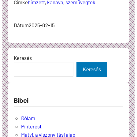
Címke
hímzett
, 
kanava
, 
szemüvegtok
Dátum
2025-02-15
Keresés
Keresés
Bibci
Rólam
Pinterest
Matyi, a viszonyítási alap