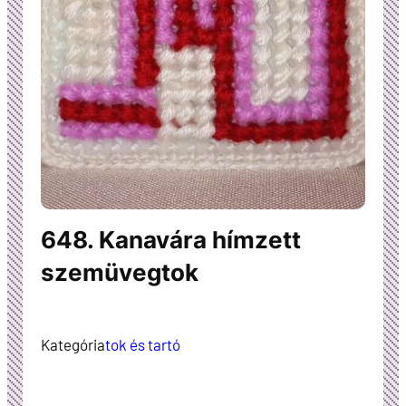
648. Kanavára hímzett
szemüvegtok
Kategória
tok és tartó