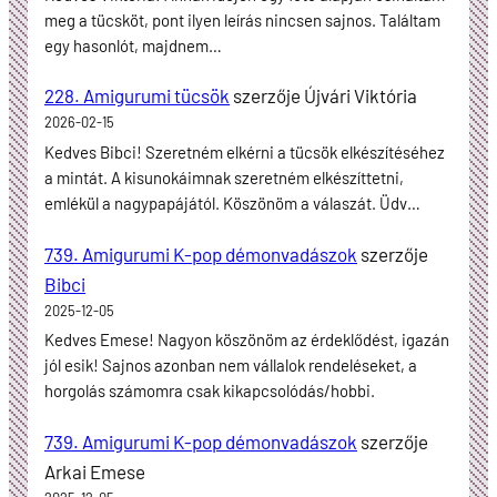
meg a tücsköt, pont ilyen leírás nincsen sajnos. Találtam
egy hasonlót, majdnem…
228. Amigurumi tücsök
szerzője
Újvári Viktória
2026-02-15
Kedves Bibci! Szeretném elkérni a tücsök elkészítéséhez
a mintát. A kisunokáimnak szeretném elkészíttetni,
emlékül a nagypapájától. Köszönöm a válaszát. Üdv…
739. Amigurumi K-pop démonvadászok
szerzője
Bibci
2025-12-05
Kedves Emese! Nagyon köszönöm az érdeklődést, igazán
jól esik! Sajnos azonban nem vállalok rendeléseket, a
horgolás számomra csak kikapcsolódás/hobbi.
739. Amigurumi K-pop démonvadászok
szerzője
Arkai Emese