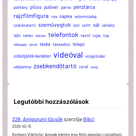
plüss
pénztárca
pulóver
patkány
párna
rajzfilmfigura
sapka
selyemszalag
róka
szemüvegtok
sál
szalvétatartó
szív
szőtt
sárkány
telefontok
sün
textil
tehén
tojás
top
teknős
táska
télapó
táskadísz
táblagép
tároló
videóval
videójáték karakter
virágtündér
zsebkendőtartó
vállpántos
zsiráf
üveg
Legutóbbi hozzászólások
228. Amigurumi tücsök
szerzője
Bibci
2026-02-15
Kedves Viktória! Annak idején egy fotó alapján csináltam