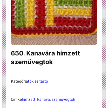
650. Kanavára hímzett
szemüvegtok
Kategória
tok és tartó
Címke
hímzett
, 
kanava
, 
szemüvegtok