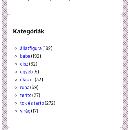
Kategóriák
állatfigura
(192)
baba
(192)
dísz
(62)
egyéb
(5)
ékszer
(33)
ruha
(59)
terítő
(27)
tok és tartó
(272)
virág
(17)