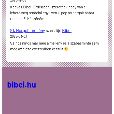
2025-12-05
Kedves Bibci! Érdeklődni szeretnék,hogy van e
lehetősség rendelni egy ilyen k-pop os horgolt babát
rendelni?! Köszönöm
91. Horgolt mellény
szerzője
Bibci
2025-03-03
Sajnos nincs már meg a mellény és a szabásminta sem,
még az előző évezredben készült
bibci.hu