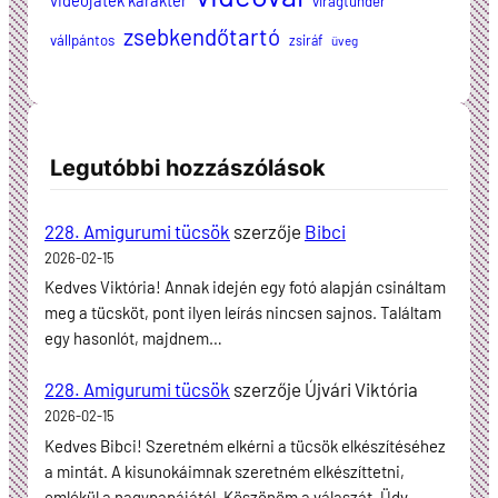
videójáték karakter
virágtündér
zsebkendőtartó
vállpántos
zsiráf
üveg
Legutóbbi hozzászólások
228. Amigurumi tücsök
szerzője
Bibci
2026-02-15
Kedves Viktória! Annak idején egy fotó alapján csináltam
meg a tücsköt, pont ilyen leírás nincsen sajnos. Találtam
egy hasonlót, majdnem…
228. Amigurumi tücsök
szerzője
Újvári Viktória
2026-02-15
Kedves Bibci! Szeretném elkérni a tücsök elkészítéséhez
a mintát. A kisunokáimnak szeretném elkészíttetni,
emlékül a nagypapájától. Köszönöm a válaszát. Üdv…