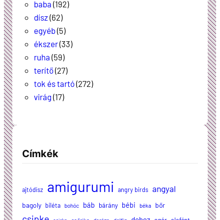
baba
(192)
dísz
(62)
egyéb
(5)
ékszer
(33)
ruha
(59)
terítő
(27)
tok és tartó
(272)
virág
(17)
Címkék
amigurumi
angyal
ajtódísz
angry birds
báb
bagoly
bébi
bőr
biléta
bárány
bohóc
béka
csipke
doboz