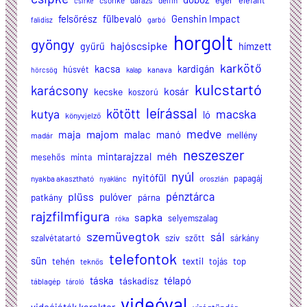
egér
elefánt
csőrike
darázs
delfin
csirke
felsőrész
Genshin Impact
fülbevaló
falidísz
garbó
horgolt
gyöngy
hajóscsipke
hímzett
gyűrű
karkötő
kacsa
kardigán
húsvét
kanava
hörcsög
kalap
kulcstartó
karácsony
kosár
kecske
koszorú
leírással
kötött
kutya
macska
ló
könyvjelző
medve
majom
maja
malac
manó
mellény
madár
neszeszer
méh
mintarajzzal
mesehős
minta
nyúl
nyitófül
papagáj
nyakba akasztható
oroszlán
nyaklánc
plüss
pénztárca
pulóver
patkány
párna
rajzfilmfigura
sapka
selyemszalag
róka
szemüvegtok
sál
szalvétatartó
szív
szőtt
sárkány
telefontok
sün
textil
tehén
tojás
top
teknős
táska
télapó
táskadísz
táblagép
tároló
videóval