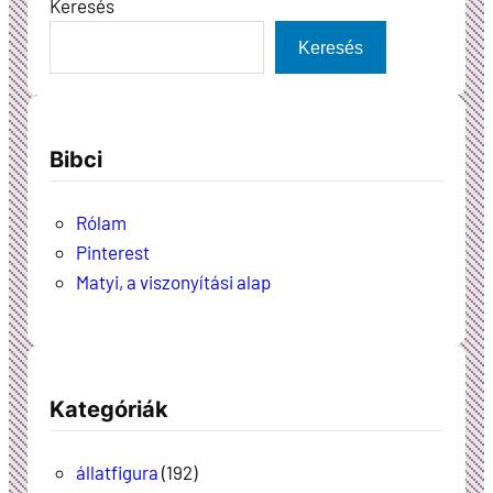
Keresés
Keresés
Bibci
Rólam
Pinterest
Matyi, a viszonyítási alap
Kategóriák
állatfigura
(192)