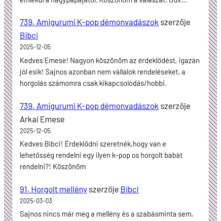
739. Amigurumi K-pop démonvadászok
szerzője
Bibci
2025-12-05
Kedves Emese! Nagyon köszönöm az érdeklődést, igazán
jól esik! Sajnos azonban nem vállalok rendeléseket, a
horgolás számomra csak kikapcsolódás/hobbi.
739. Amigurumi K-pop démonvadászok
szerzője
Arkai Emese
2025-12-05
Kedves Bibci! Érdeklődni szeretnék,hogy van e
lehetősség rendelni egy ilyen k-pop os horgolt babát
rendelni?! Köszönöm
91. Horgolt mellény
szerzője
Bibci
2025-03-03
Sajnos nincs már meg a mellény és a szabásminta sem,