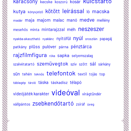
kulcstartó
karácsony
kosár
kecske
koszorú
leírással
kötött
kutya
macska
ló
könyvjelző
medve
majom
maja
malac
manó
mellény
madár
neszeszer
méh
mintarajzzal
mesehős
minta
nyúl
nyitófül
papagáj
nyakba akasztható
oroszlán
nyaklánc
plüss
pénztárca
pulóver
patkány
párna
rajzfilmfigura
sapka
selyemszalag
róka
szemüvegtok
sál
szalvétatartó
szív
szőtt
sárkány
telefontok
sün
textil
tehén
tojás
top
teknős
táska
télapó
táskadísz
táblagép
tároló
videóval
videójáték karakter
virágtündér
zsebkendőtartó
vállpántos
zsiráf
üveg