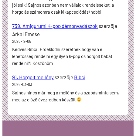
jól esik! Sajnos azonban nem vállalok rendeléseket, a
horgolás számomra csak kikapcsolódás/hobbi.
739. Amigurumi K-pop démonvadászok
szerzője
Arkai Emese
2025-12-05
Kedves Bibci! Érdeklődni szeretnék,hogy van e
lehetősség rendelni egy ilyen k-pop os horgolt babát
rendelni?! Köszönöm
91. Horgolt mellény
szerzője
Bibci
2025-03-03
Sajnos nincs már meg a mellény és a szabásminta sem,
még az előző évezredben készült