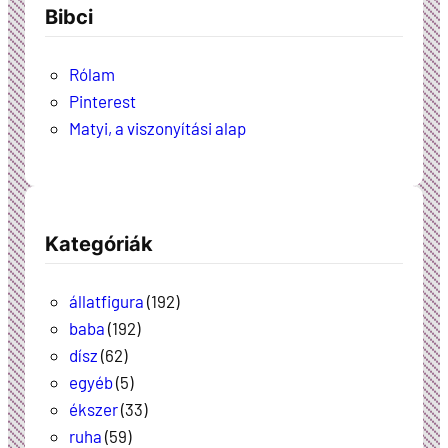
Bibci
Rólam
Pinterest
Matyi, a viszonyítási alap
Kategóriák
állatfigura
(192)
baba
(192)
dísz
(62)
egyéb
(5)
ékszer
(33)
ruha
(59)