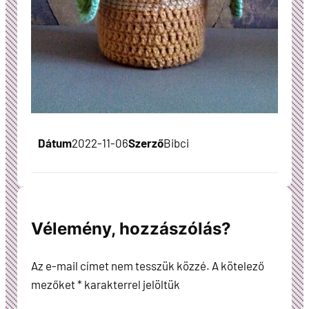
Dátum
2022-11-06
Szerző
Bibci
Vélemény, hozzászólás?
Az e-mail címet nem tesszük közzé.
A kötelező
mezőket
*
karakterrel jelöltük