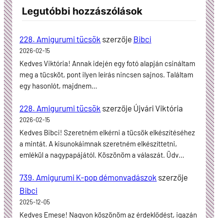
Legutóbbi hozzászólások
228. Amigurumi tücsök
szerzője
Bibci
2026-02-15
Kedves Viktória! Annak idején egy fotó alapján csináltam
meg a tücsköt, pont ilyen leírás nincsen sajnos. Találtam
egy hasonlót, majdnem…
228. Amigurumi tücsök
szerzője
Újvári Viktória
2026-02-15
Kedves Bibci! Szeretném elkérni a tücsök elkészítéséhez
a mintát. A kisunokáimnak szeretném elkészíttetni,
emlékül a nagypapájától. Köszönöm a válaszát. Üdv…
739. Amigurumi K-pop démonvadászok
szerzője
Bibci
2025-12-05
Kedves Emese! Nagyon köszönöm az érdeklődést, igazán