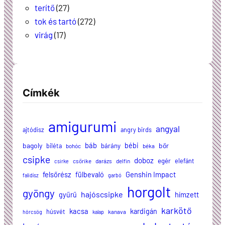
terítő
(27)
tok és tartó
(272)
virág
(17)
Címkék
amigurumi
angyal
ajtódísz
angry birds
báb
bagoly
bébi
bőr
biléta
bárány
bohóc
béka
csipke
doboz
egér
elefánt
csőrike
darázs
delfin
csirke
felsőrész
Genshin Impact
fülbevaló
falidísz
garbó
horgolt
gyöngy
hajóscsipke
hímzett
gyűrű
karkötő
kacsa
kardigán
húsvét
kanava
hörcsög
kalap