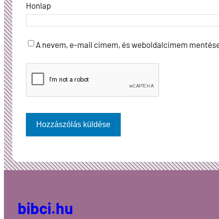
Honlap
A nevem, e-mail címem, és weboldalcímem mentés
bibci.hu