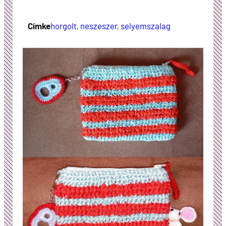
Címke
horgolt
, 
neszeszer
, 
selyemszalag