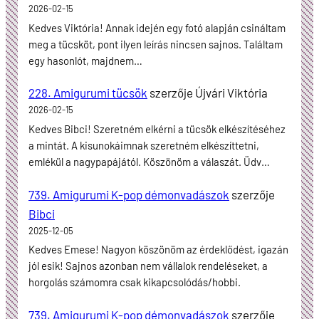
2026-02-15
Kedves Viktória! Annak idején egy fotó alapján csináltam
meg a tücsköt, pont ilyen leírás nincsen sajnos. Találtam
egy hasonlót, majdnem…
228. Amigurumi tücsök
szerzője
Újvári Viktória
2026-02-15
Kedves Bibci! Szeretném elkérni a tücsök elkészítéséhez
a mintát. A kisunokáimnak szeretném elkészíttetni,
emlékül a nagypapájától. Köszönöm a válaszát. Üdv…
739. Amigurumi K-pop démonvadászok
szerzője
Bibci
2025-12-05
Kedves Emese! Nagyon köszönöm az érdeklődést, igazán
jól esik! Sajnos azonban nem vállalok rendeléseket, a
horgolás számomra csak kikapcsolódás/hobbi.
739. Amigurumi K-pop démonvadászok
szerzője