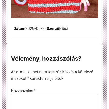
Dátum
2025-02-23
Szerző
Bibci
Vélemény, hozzászólás?
Az e-mail címet nem tesszük közzé.
A kötelező
mezőket
*
karakterrel jelöltük
Hozzászólás
*