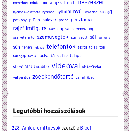
neszeszer
méh
mintarajzzal
mesehős
minta
nyúl
nyitófül
papagáj
nyakba akasztható
oroszlán
nyaklánc
plüss
pénztárca
pulóver
patkány
párna
rajzfilmfigura
sapka
selyemszalag
róka
szemüvegtok
sál
szalvétatartó
szív
szőtt
sárkány
telefontok
sün
textil
tehén
tojás
top
teknős
táska
télapó
táskadísz
táblagép
tároló
videóval
videójáték karakter
virágtündér
zsebkendőtartó
vállpántos
zsiráf
üveg
Legutóbbi hozzászólások
228. Amigurumi tücsök
szerzője
Bibci