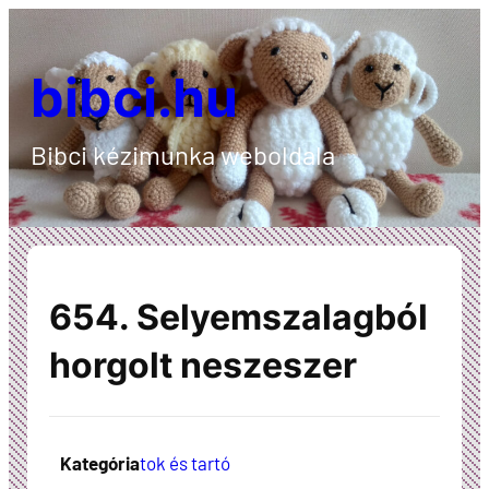
Ugrás
a
bibci.hu
tartalomhoz
Bibci kézimunka weboldala
654. Selyemszalagból
horgolt neszeszer
Kategória
tok és tartó