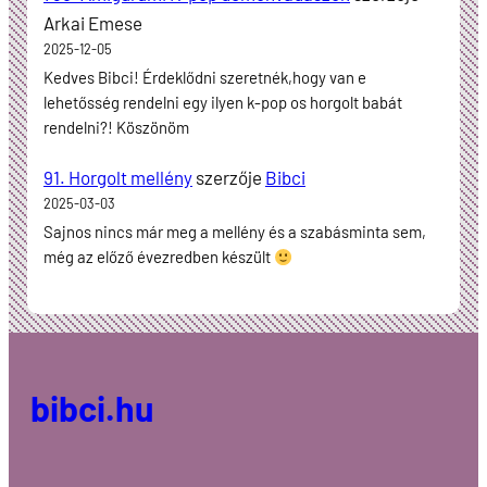
Arkai Emese
2025-12-05
Kedves Bibci! Érdeklődni szeretnék,hogy van e
lehetősség rendelni egy ilyen k-pop os horgolt babát
rendelni?! Köszönöm
91. Horgolt mellény
szerzője
Bibci
2025-03-03
Sajnos nincs már meg a mellény és a szabásminta sem,
még az előző évezredben készült
bibci.hu