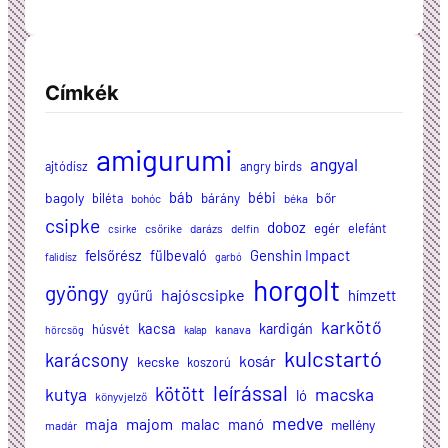
Címkék
amigurumi
angyal
ajtódísz
angry birds
báb
bagoly
bébi
bőr
biléta
bárány
bohóc
béka
csipke
doboz
egér
elefánt
csőrike
darázs
delfin
csirke
felsőrész
Genshin Impact
fülbevaló
falidísz
garbó
horgolt
gyöngy
hajóscsipke
hímzett
gyűrű
karkötő
kacsa
kardigán
húsvét
kanava
hörcsög
kalap
kulcstartó
karácsony
kosár
kecske
koszorú
leírással
kötött
kutya
macska
ló
könyvjelző
medve
majom
maja
malac
manó
mellény
madár