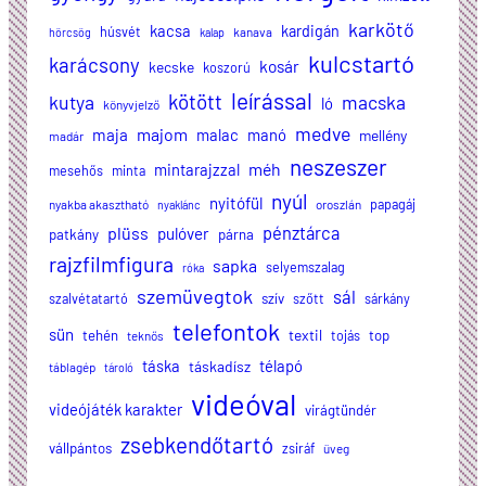
karkötő
kacsa
kardigán
húsvét
kanava
hörcsög
kalap
kulcstartó
karácsony
kosár
kecske
koszorú
leírással
kötött
kutya
macska
ló
könyvjelző
medve
majom
maja
malac
manó
mellény
madár
neszeszer
méh
mintarajzzal
mesehős
minta
nyúl
nyitófül
papagáj
nyakba akasztható
oroszlán
nyaklánc
plüss
pénztárca
pulóver
patkány
párna
rajzfilmfigura
sapka
selyemszalag
róka
szemüvegtok
sál
szalvétatartó
szív
szőtt
sárkány
telefontok
sün
textil
tehén
tojás
top
teknős
táska
télapó
táskadísz
táblagép
tároló
videóval
videójáték karakter
virágtündér
zsebkendőtartó
vállpántos
zsiráf
üveg