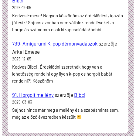
Bibci
2025-12-05
Kedves Emese! Nagyon köszönöm az érdeklődést, igazán
jól esik! Sajnos azonban nem vállalok rendeléseket, a
horgolás számomra csak kikapcsolódás/hobbi.
739. Amigurumi K-pop démonvadászok
szerzője
Arkai Emese
2025-12-05
Kedves Bibci! Érdeklődni szeretnék,hogy van e
lehetősség rendelni egy ilyen k-pop os horgolt babát
rendelni?! Köszönöm
91. Horgolt mellény
szerzője
Bibci
2025-03-03
Sajnos nincs már meg a mellény és a szabásminta sem,
még az előző évezredben készült