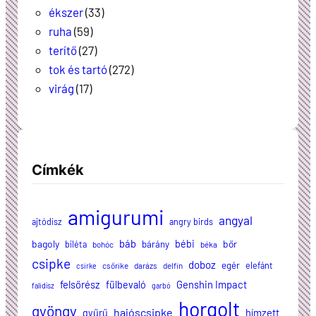
ékszer
(33)
ruha
(59)
terítő
(27)
tok és tartó
(272)
virág
(17)
Címkék
amigurumi
angyal
ajtódísz
angry birds
báb
bagoly
bébi
bőr
biléta
bárány
bohóc
béka
csipke
doboz
egér
elefánt
csőrike
darázs
delfin
csirke
felsőrész
Genshin Impact
fülbevaló
falidísz
garbó
horgolt
gyöngy
hajóscsipke
hímzett
gyűrű