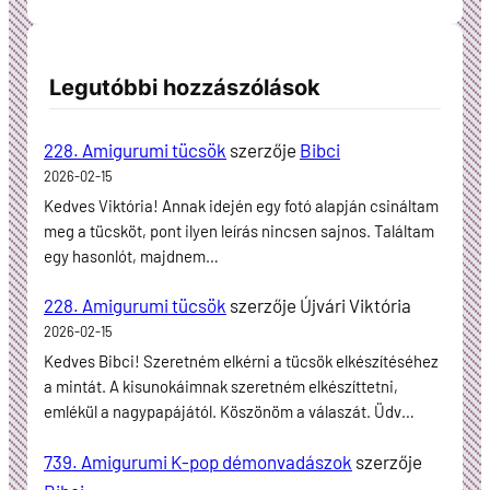
Legutóbbi hozzászólások
228. Amigurumi tücsök
szerzője
Bibci
2026-02-15
Kedves Viktória! Annak idején egy fotó alapján csináltam
meg a tücsköt, pont ilyen leírás nincsen sajnos. Találtam
egy hasonlót, majdnem…
228. Amigurumi tücsök
szerzője
Újvári Viktória
2026-02-15
Kedves Bibci! Szeretném elkérni a tücsök elkészítéséhez
a mintát. A kisunokáimnak szeretném elkészíttetni,
emlékül a nagypapájától. Köszönöm a válaszát. Üdv…
739. Amigurumi K-pop démonvadászok
szerzője