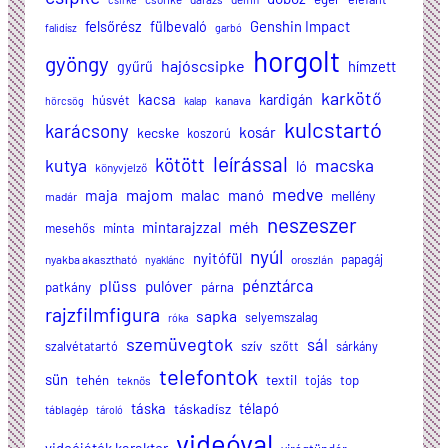
felsőrész
Genshin Impact
fülbevaló
falidísz
garbó
horgolt
gyöngy
hajóscsipke
hímzett
gyűrű
karkötő
kacsa
kardigán
húsvét
kanava
hörcsög
kalap
kulcstartó
karácsony
kosár
kecske
koszorú
leírással
kötött
kutya
macska
ló
könyvjelző
medve
majom
maja
malac
manó
mellény
madár
neszeszer
méh
mintarajzzal
mesehős
minta
nyúl
nyitófül
papagáj
nyakba akasztható
oroszlán
nyaklánc
plüss
pénztárca
pulóver
patkány
párna
rajzfilmfigura
sapka
selyemszalag
róka
szemüvegtok
sál
szalvétatartó
szív
szőtt
sárkány
telefontok
sün
textil
tehén
tojás
top
teknős
táska
télapó
táskadísz
táblagép
tároló
videóval