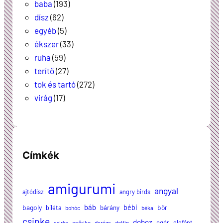
baba
(193)
dísz
(62)
egyéb
(5)
ékszer
(33)
ruha
(59)
terítő
(27)
tok és tartó
(272)
virág
(17)
Címkék
amigurumi
angyal
ajtódísz
angry birds
báb
bagoly
bébi
bőr
biléta
bárány
bohóc
béka
csipke
doboz
egér
elefánt
csőrike
darázs
delfin
csirke