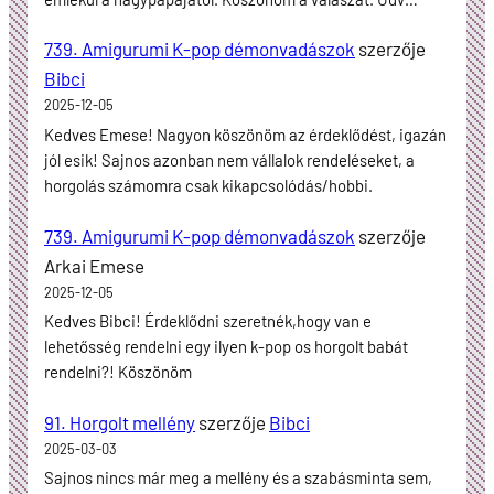
739. Amigurumi K-pop démonvadászok
szerzője
Bibci
2025-12-05
Kedves Emese! Nagyon köszönöm az érdeklődést, igazán
jól esik! Sajnos azonban nem vállalok rendeléseket, a
horgolás számomra csak kikapcsolódás/hobbi.
739. Amigurumi K-pop démonvadászok
szerzője
Arkai Emese
2025-12-05
Kedves Bibci! Érdeklődni szeretnék,hogy van e
lehetősség rendelni egy ilyen k-pop os horgolt babát
rendelni?! Köszönöm
91. Horgolt mellény
szerzője
Bibci
2025-03-03
Sajnos nincs már meg a mellény és a szabásminta sem,