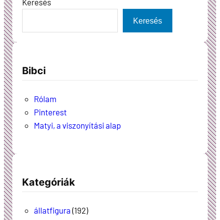
Keresés
Keresés
Bibci
Rólam
Pinterest
Matyi, a viszonyítási alap
Kategóriák
állatfigura
(192)