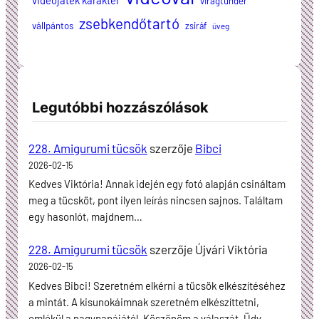
videójáték karakter
virágtündér
zsebkendőtartó
vállpántos
zsiráf
üveg
Legutóbbi hozzászólások
228. Amigurumi tücsök
szerzője
Bibci
2026-02-15
Kedves Viktória! Annak idején egy fotó alapján csináltam
meg a tücsköt, pont ilyen leírás nincsen sajnos. Találtam
egy hasonlót, majdnem…
228. Amigurumi tücsök
szerzője
Újvári Viktória
2026-02-15
Kedves Bibci! Szeretném elkérni a tücsök elkészítéséhez
a mintát. A kisunokáimnak szeretném elkészíttetni,
emlékül a nagypapájától. Köszönöm a válaszát. Üdv…