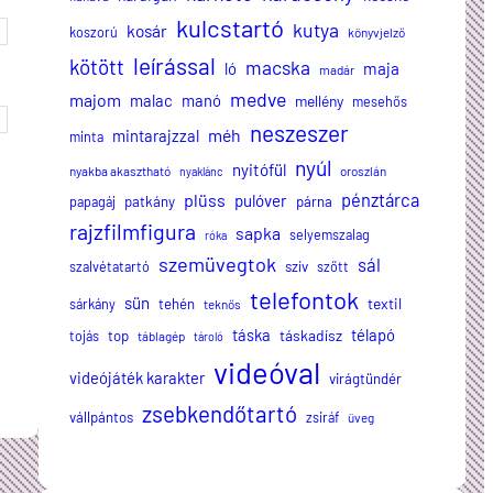
kulcstartó
kutya
kosár
koszorú
könyvjelző
leírással
kötött
macska
ló
maja
madár
medve
majom
malac
manó
mellény
mesehős
neszeszer
méh
mintarajzzal
minta
nyúl
nyitófül
nyakba akasztható
oroszlán
nyaklánc
plüss
pénztárca
pulóver
papagáj
patkány
párna
rajzfilmfigura
sapka
selyemszalag
róka
szemüvegtok
sál
szalvétatartó
szív
szőtt
telefontok
sün
textil
sárkány
tehén
teknős
táska
télapó
táskadísz
tojás
top
táblagép
tároló
videóval
videójáték karakter
virágtündér
zsebkendőtartó
vállpántos
zsiráf
üveg