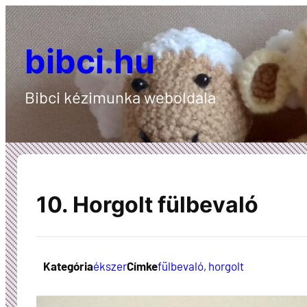
Ugrás
a
bibci.hu
tartalomhoz
Bibci kézimunka weboldala
10. Horgolt fülbevaló
Kategória
ékszer
Címke
fülbevaló
, 
horgolt