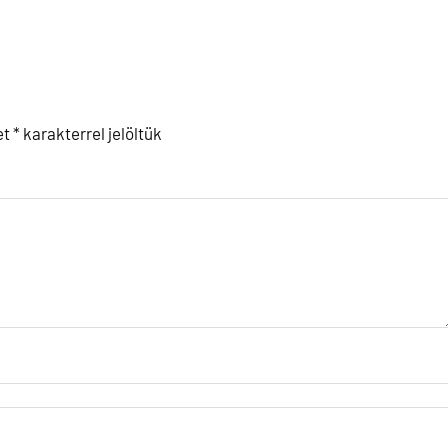
et
*
karakterrel jelöltük