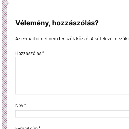
Vélemény, hozzászólás?
Az e-mail címet nem tesszük közzé.
A kötelező mezők
Hozzászólás
*
Név
*
E-mail cím
*