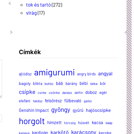
tok és tartó
(272)
virág
(17)
Címkék
amigurumi
angyal
ajtódísz
angry birds
báb
bagoly
bébi
bőr
biléta
bárány
bohóc
béka
csipke
doboz
egér
csőrike
darázs
delfin
csirke
felsőrész
fülbevaló
elefánt
falidísz
garbó
gyöngy
hajóscsipke
Genshin Impact
gyűrű
horgolt
hímzett
kacsa
húsvét
hörcsög
kalap
karácsony
karkötő
kardigán
kecske
kanava