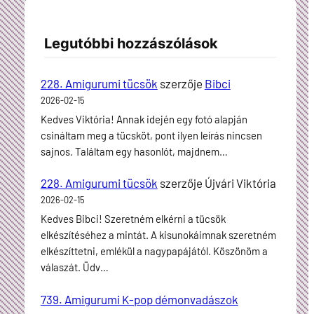
Legutóbbi hozzászólások
228. Amigurumi tücsök
szerzője
Bibci
2026-02-15
Kedves Viktória! Annak idején egy fotó alapján
csináltam meg a tücsköt, pont ilyen leírás nincsen
sajnos. Találtam egy hasonlót, majdnem…
228. Amigurumi tücsök
szerzője
Újvári Viktória
2026-02-15
Kedves Bibci! Szeretném elkérni a tücsök
elkészítéséhez a mintát. A kisunokáimnak szeretném
elkészíttetni, emlékül a nagypapájától. Köszönöm a
válaszát. Üdv…
739. Amigurumi K-pop démonvadászok