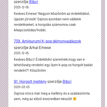
szerzője
Bibci
2025-12-05
Kedves Emese! Nagyon köszönöm az érdeklődést,
igazán jól esik! Sajnos azonban nem vállalok
rendeléseket, a horgolás számomra csak
kikapcsolódás/hobbi.
739. Amigurumi K-pop démonvadászok
szerzője
Arkai Emese
2025-12-05
Kedves Bibci! Érdeklődni szeretnék,hogy van e
lehetősség rendelni egy ilyen k-pop os horgolt babát
rendelni?! Köszönöm
91. Horgolt mellény
szerzője
Bibci
2025-03-03
Sajnos nincs már meg a mellény és a szabásminta
sem, még az előző évezredben készült