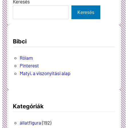
Keresés
Keresés
Bibci
Rólam
Pinterest
Matyi, a viszonyítási alap
Kategóriák
állatfigura
(192)