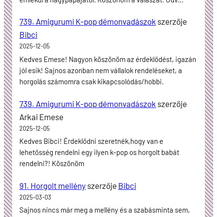
739. Amigurumi K-pop démonvadászok
szerzője
Bibci
2025-12-05
Kedves Emese! Nagyon köszönöm az érdeklődést, igazán
jól esik! Sajnos azonban nem vállalok rendeléseket, a
horgolás számomra csak kikapcsolódás/hobbi.
739. Amigurumi K-pop démonvadászok
szerzője
Arkai Emese
2025-12-05
Kedves Bibci! Érdeklődni szeretnék,hogy van e
lehetősség rendelni egy ilyen k-pop os horgolt babát
rendelni?! Köszönöm
91. Horgolt mellény
szerzője
Bibci
2025-03-03
Sajnos nincs már meg a mellény és a szabásminta sem,