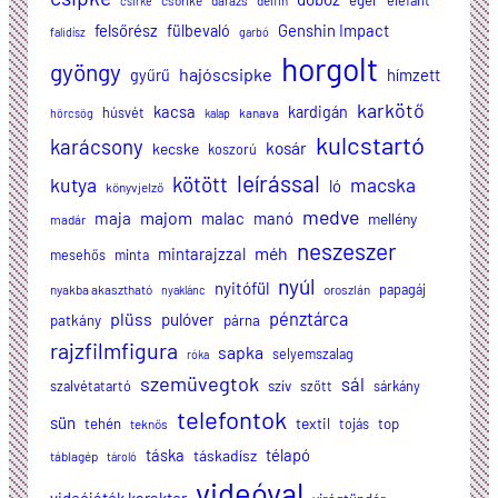
egér
elefánt
csőrike
darázs
delfin
csirke
felsőrész
Genshin Impact
fülbevaló
falidísz
garbó
horgolt
gyöngy
hajóscsipke
hímzett
gyűrű
karkötő
kacsa
kardigán
húsvét
kanava
hörcsög
kalap
kulcstartó
karácsony
kosár
kecske
koszorú
leírással
kötött
kutya
macska
ló
könyvjelző
medve
majom
maja
malac
manó
mellény
madár
neszeszer
méh
mintarajzzal
mesehős
minta
nyúl
nyitófül
papagáj
nyakba akasztható
oroszlán
nyaklánc
plüss
pénztárca
pulóver
patkány
párna
rajzfilmfigura
sapka
selyemszalag
róka
szemüvegtok
sál
szalvétatartó
szív
szőtt
sárkány
telefontok
sün
textil
tehén
tojás
top
teknős
táska
télapó
táskadísz
táblagép
tároló
videóval