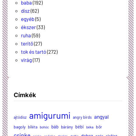
baba
(192)
dísz
(62)
egyéb
(5)
ékszer
(33)
ruha
(59)
terítő
(27)
tok és tartó
(272)
virág
(17)
Címkék
amigurumi
angyal
ajtódísz
angry birds
báb
bagoly
bébi
bőr
biléta
bárány
bohóc
béka
csipke
doboz