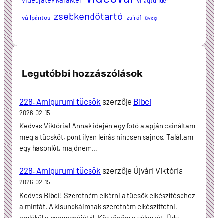
videójáték karakter
virágtündér
zsebkendőtartó
vállpántos
zsiráf
üveg
Legutóbbi hozzászólások
228. Amigurumi tücsök
szerzője
Bibci
2026-02-15
Kedves Viktória! Annak idején egy fotó alapján csináltam
meg a tücsköt, pont ilyen leírás nincsen sajnos. Találtam
egy hasonlót, majdnem…
228. Amigurumi tücsök
szerzője
Újvári Viktória
2026-02-15
Kedves Bibci! Szeretném elkérni a tücsök elkészítéséhez
a mintát. A kisunokáimnak szeretném elkészíttetni,
emlékül a nagypapájától. Köszönöm a válaszát. Üdv…